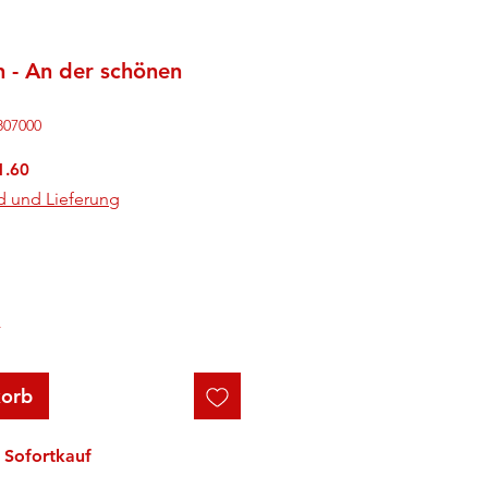
 - An der schönen
807000
rdpreis
Sale-
1.60
Preis
d und Lieferung
r
korb
Sofortkauf