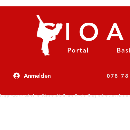
GIO
Portal
Bas
Anmelden
07
Lagerware wird im Normalfall am Bestelltag oder am darauf f