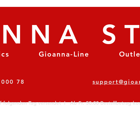
ANNA S
ics
Gioanna-Line
Outl
8 78 000 78
support@gioa
olgenden Tag versendet  I   Ab Fr. 50.00 Bestellbetrag koste