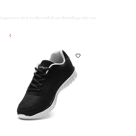
support@gioanna.store
Lagerware wird im Normalfall am Bestelltag oder am darauf folgenden Tag ve