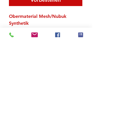
Obermaterial Mesh/Nubuk
Synthetik
EVA-Sohle
Zu den Suchergebnissen
Produktstore
Kontakt
FAQ
Versand & Rückgabe
AGB