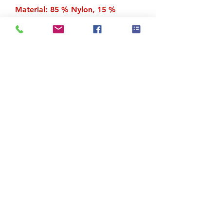
Material: 85 % Nylon, 15 %
Spandex
Zu den Suchergebnissen
Produktstore
Kontakt
FAQ
Versand & Rückgabe
AGB
Impressum
Datenschutz