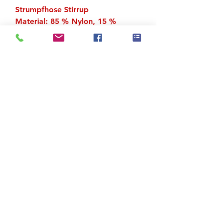
Strumpfhose Stirrup
Material: 85 % Nylon, 15 %
Spandex
Zu den Suchergebnissen
Produktstore
Kontakt
FAQ
Versand & Rückgabe
AGB
Impressum
Datenschutz