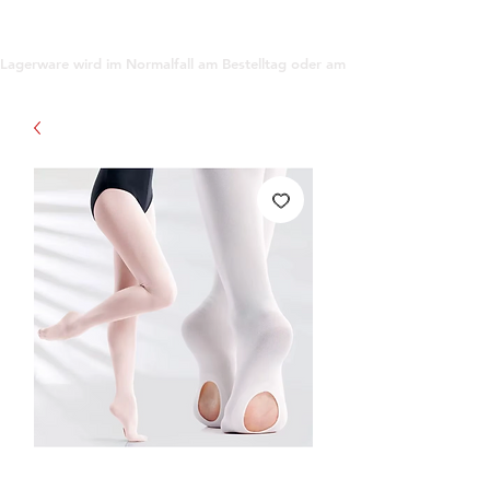
support@gioanna.store
Lagerware wird im Normalfall am Bestelltag oder am darauf folgenden Tag ve