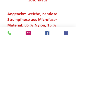
Sofortkauf
Angenehm weiche, nahtlose
Strumpfhose aus Microfaser
Material: 85 % Nylon, 15 %
Spandex
Mit Loch
Zu den Suchergebnissen
Produktstore
Kontakt
FAQ
Versand & Rückgabe