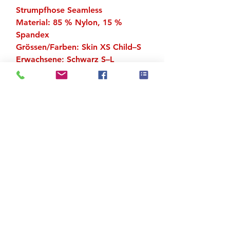
Strumpfhose Seamless
Material: 85 % Nylon, 15 %
Spandex
Grössen/Farben: Skin XS Child–S
Erwachsene; Schwarz S–L
Erwachsene, alle anderen Farben
S Child–XL Erwachsene
Zu den Suchergebnissen
Produktstore
Kontakt
FAQ
Versand & Rückgabe