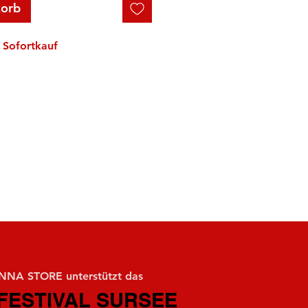
korb
Sofortkauf
NA STORE unterstützt das
FESTIVAL SURSEE
FESTIVAL SURSEE