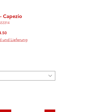
- Capezio
553314
rdpreis
Sale-
4.50
Preis
d und Lieferung