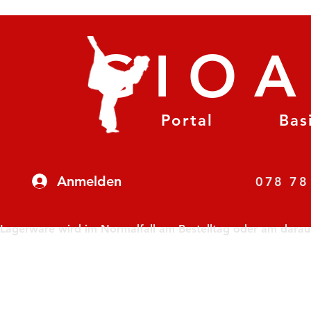
GIO
Portal
Bas
Anmelden
07
Lagerware wird im Normalfall am Bestelltag oder am darauf f