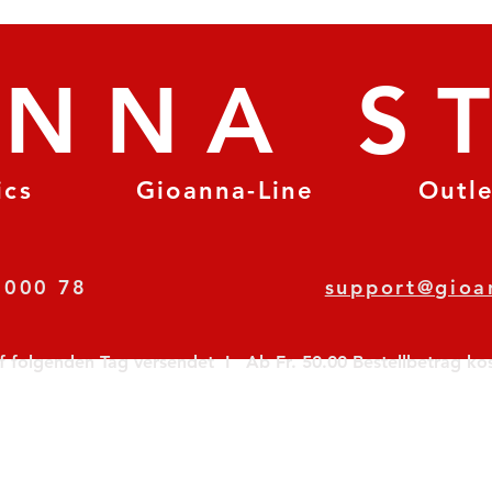
ANNA S
ics
Gioanna-Line
Outl
8 78 000 78
support@gioa
olgenden Tag versendet  I   Ab Fr. 50.00 Bestellbetrag koste