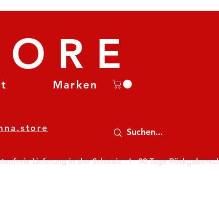
TORE
et
Marken
nna.store
nfreie Lieferung in der Schweiz   I   30 Tage Rückgaberecht