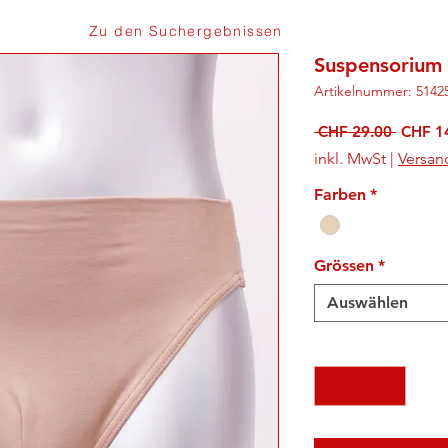
Zu den Suchergebnissen
Suspensorium 
Artikelnummer: 5142
Standa
 CHF 29.00 
CHF 1
inkl. MwSt
|
Versan
Farben
*
Grössen
*
Auswählen
Anzahl
*