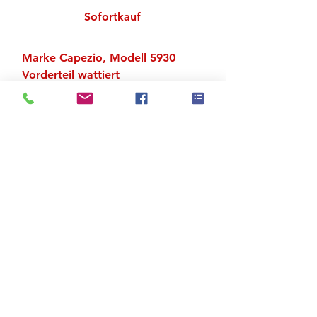
Sofortkauf
Marke Capezio, Modell 5930
Vorderteil wattiert
Material: 90 % Baumwolle, 10 %
Lycra
Zu den Suchergebnissen
Produktstore
Kontakt
FAQ
Versand & Rückgabe