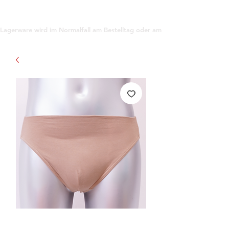
support@gioanna.store
Lagerware wird im Normalfall am Bestelltag oder am darauf folgenden Tag ve