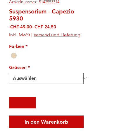
Artikelnummer: 5142553314
Suspensorium - Capezio
5930
Standardpreis
Sale-
 CHF 49.00 
CHF 24.50
Preis
inkl. MwSt
|
Versand und Lieferung
Farben
*
Grössen
*
Anzahl
*
In den Warenkorb