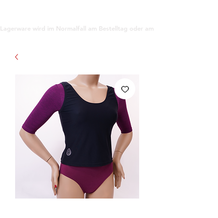
support@gioanna.store
Lagerware wird im Normalfall am Bestelltag oder am darauf folgenden Tag ve