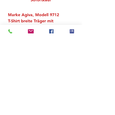
Marke Agiva, Modell 9712
T-Shirt breite Träger mit
Pajettenmotiv
Rundausschnitte vorn und hinten
Zu den Suchergebnissen
Produktstore
Kontakt
FAQ
Versand & Rückgabe
AGB