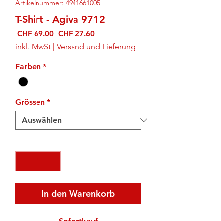
Artikelnummer: 4941661005
T-Shirt - Agiva 9712
Standardpreis
Sale-
 CHF 69.00 
CHF 27.60
Preis
inkl. MwSt
|
Versand und Lieferung
Farben
*
Grössen
*
Anzahl
*
In den Warenkorb
Sofortkauf