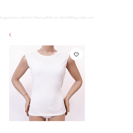
support@gioanna.store
Lagerware wird im Normalfall am Bestelltag oder am darauf folgenden Tag ve