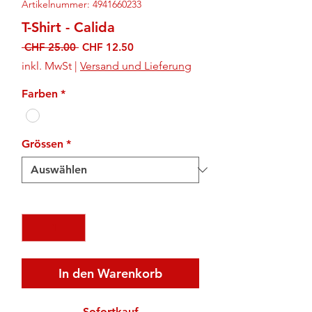
Artikelnummer: 4941660233
T-Shirt - Calida
Standardpreis
Sale-
 CHF 25.00 
CHF 12.50
Preis
inkl. MwSt
|
Versand und Lieferung
Farben
*
Grössen
*
Anzahl
*
In den Warenkorb
Sofortkauf