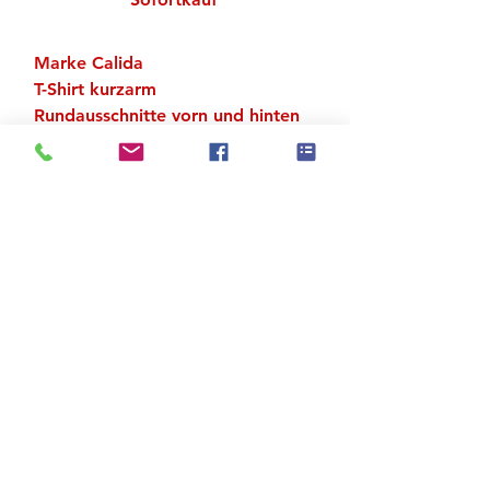
Marke Calida
T-Shirt kurzarm
Rundausschnitte vorn und hinten
Material: 94 % Baumwolle, 6 %
Elastan
Zu den Suchergebnissen
Produktstore
Kontakt
FAQ
Versand & Rückgabe