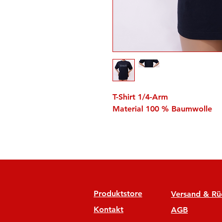
T-Shirt 1/4-Arm
Material 100 % Baumwolle
Produktstore
Versand & R
Kontakt
AGB