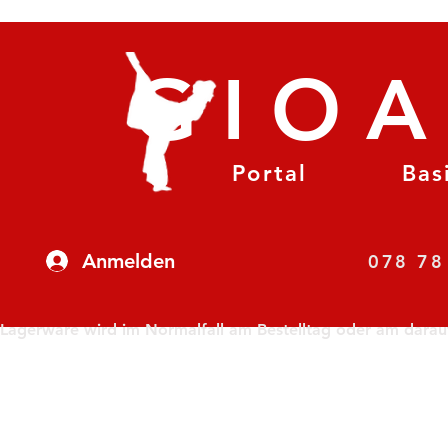
GIO
Portal
Bas
Anmelden
07
Lagerware wird im Normalfall am Bestelltag oder am darauf f