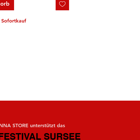
korb
Sofortkauf
NA STORE unterstützt das
FESTIVAL SURSEE
FESTIVAL SURSEE