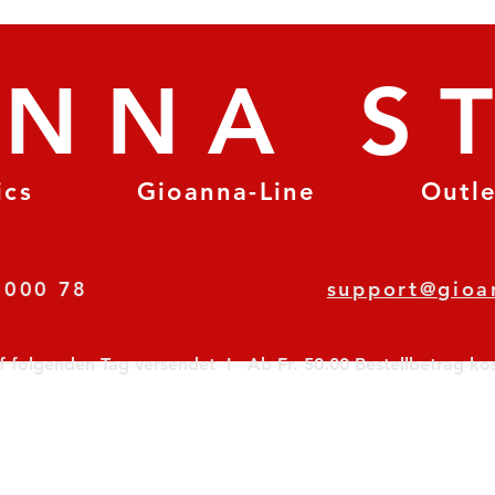
ANNA S
ics
Gioanna-Line
Outl
8 78 000 78
support@gioa
olgenden Tag versendet  I   Ab Fr. 50.00 Bestellbetrag koste