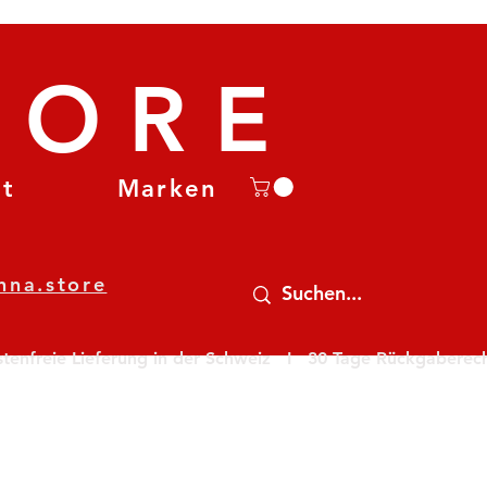
TORE
et
Marken
nna.store
nfreie Lieferung in der Schweiz   I   30 Tage Rückgaberecht