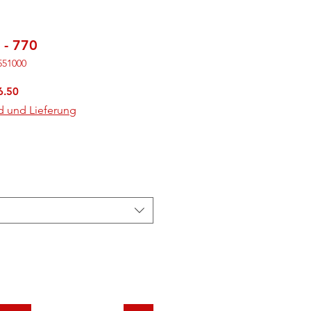
 - 770
551000
rdpreis
Sale-
6.50
Preis
d und Lieferung