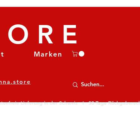
TORE
et
Marken
nna.store
nfreie Lieferung in der Schweiz   I   30 Tage Rückgaberecht