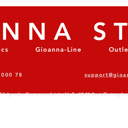
ANNA S
ics
Gioanna-Line
Outl
8 78 000 78
support@gioa
olgenden Tag versendet  I   Ab Fr. 50.00 Bestellbetrag koste