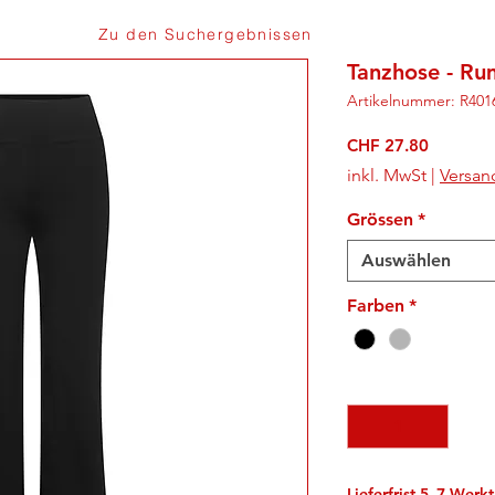
Zu den Suchergebnissen
Tanzhose - R
Artikelnummer: R401
Preis
CHF 27.80
inkl. MwSt
|
Versan
Grössen
*
Auswählen
Farben
*
Anzahl
*
Lieferfrist 5–7 Werk