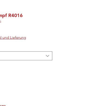
umpf R4016
6
d und Lieferung
tage