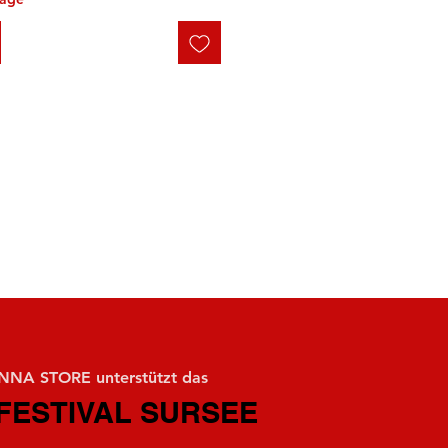
NA STORE unterstützt das
FESTIVAL SURSEE
FESTIVAL SURSEE