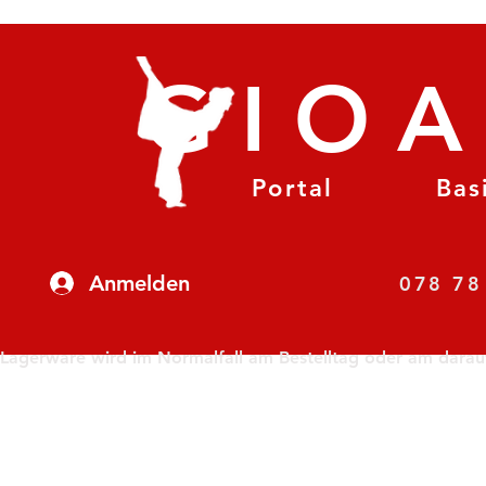
GIO
Portal
Bas
Anmelden
07
Lagerware wird im Normalfall am Bestelltag oder am darauf f