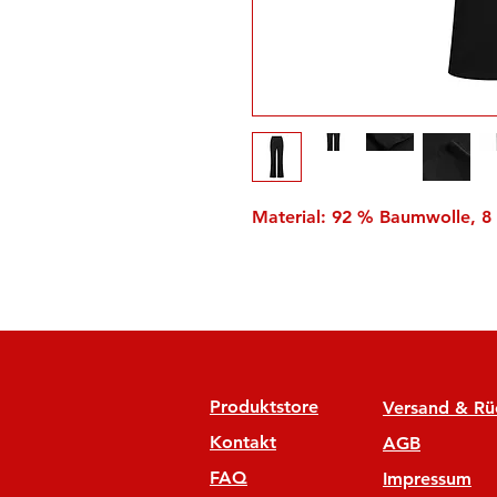
Material: 92 % Baumwolle, 8
Produktstore
Versand & R
Kontakt
AGB
FAQ
Impressum