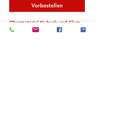
Vorbestellen
Obermaterial Nubuck und Glam
Sohle aus Suede
Zu den Suchergebnissen
Produktstore
Kontakt
FAQ
Versand & Rückgabe
AGB
Impressum