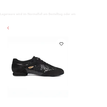
support@gioanna.store
Lagerware wird im Normalfall am Bestelltag oder am darauf folgenden Tag ve