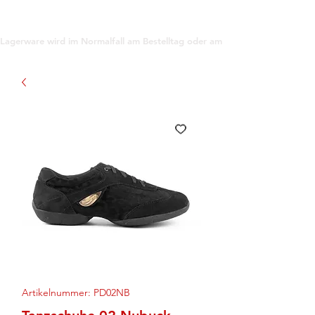
support@gioanna.store
Lagerware wird im Normalfall am Bestelltag oder am darauf folgenden Tag ve
Artikelnummer: PD02NB