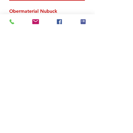
Obermaterial Nubuck
Geteilte Gummisohle
Zu den Suchergebnissen
Produktstore
Kontakt
FAQ
Versand & Rückgabe
AGB
Impressum
Datenschutz