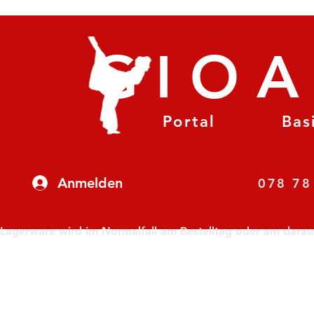
GIO
Portal
Bas
Anmelden
07
Lagerware wird im Normalfall am Bestelltag oder am darauf f