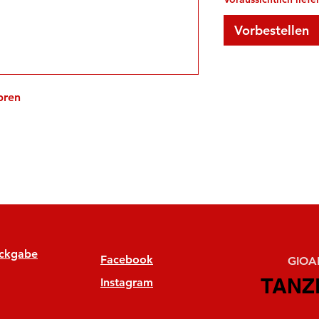
Vorbestellen
pren
ückgabe
Facebook
GIOAN
TANZ
TANZ
Instagram