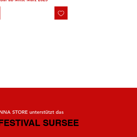
NA STORE unterstützt das
FESTIVAL SURSEE
FESTIVAL SURSEE