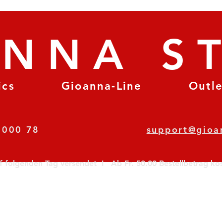
ANNA S
ics
Gioanna-Line
Outl
8 78 000 78
support@gioa
olgenden Tag versendet  I   Ab Fr. 50.00 Bestellbetrag koste