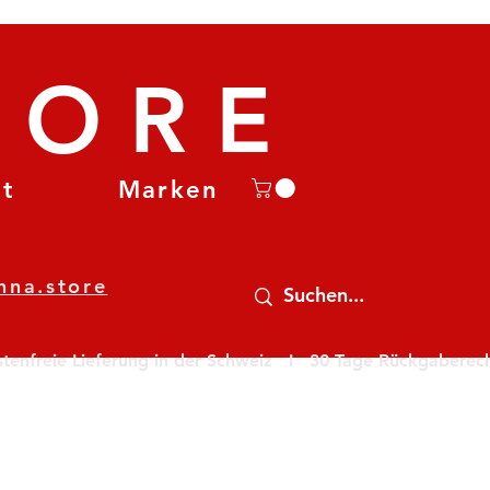
TORE
et
Marken
nna.store
nfreie Lieferung in der Schweiz   I   30 Tage Rückgaberecht