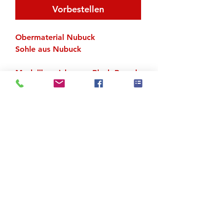
Vorbestellen
Obermaterial Nubuck
Sohle aus Nubuck
Modellbezeichnung: Black Beverly
Nubuck Sole
Zu den Suchergebnissen
Produktstore
Kontakt
FAQ