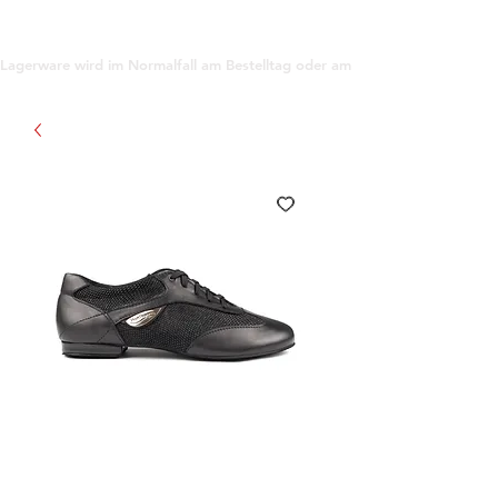
support@gioanna.store
Lagerware wird im Normalfall am Bestelltag oder am darauf folgenden Tag ve