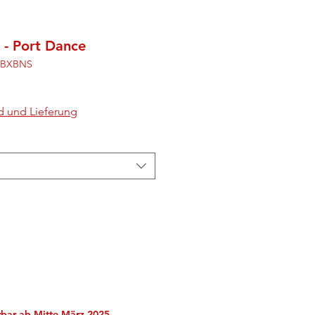
 - Port Dance
07BXBNS
d und Lieferung
erbar ab Mitte März 2025