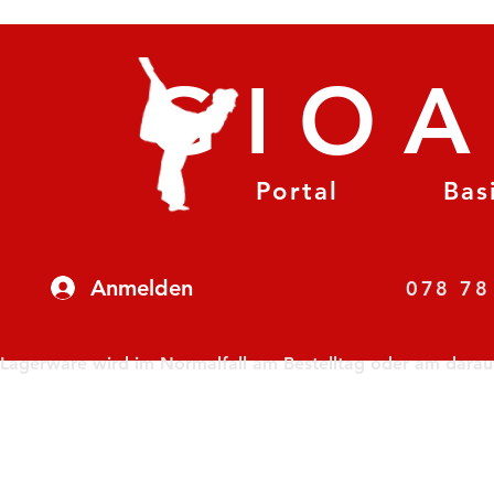
GIO
Portal
Bas
Anmelden
07
Lagerware wird im Normalfall am Bestelltag oder am darauf f