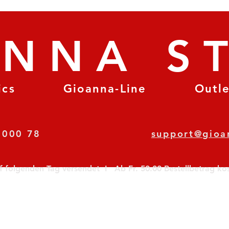
ANNA S
ics
Gioanna-Line
Outl
8 78 000 78
support@gioa
olgenden Tag versendet  I   Ab Fr. 50.00 Bestellbetrag koste