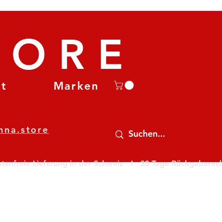
TORE
et
Marken
nna.store
nfreie Lieferung in der Schweiz   I   30 Tage Rückgaberecht