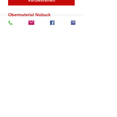
Obermaterial Nobuck
Absatz 5.5 cm
Zu den Suchergebnissen
Produktstore
Kontakt
FAQ
Versand & Rückgabe
AGB
Impressum
Datenschutz