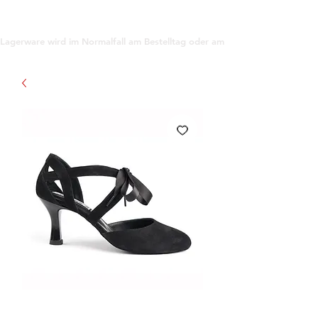
support@gioanna.store
Lagerware wird im Normalfall am Bestelltag oder am darauf folgenden Tag ve