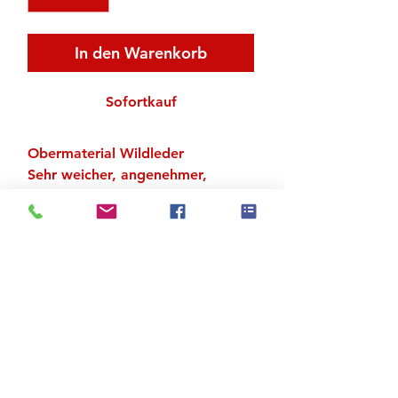
In den Warenkorb
Sofortkauf
Obermaterial Wildleder
Sehr weicher, angenehmer,
flexibler Schuh
Geteilte Chromledersohle
schwarz
Absatz 3 oder 5 cm
Zu den Suchergebnissen
Produktstore