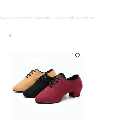
support@gioanna.store
Lagerware wird im Normalfall am Bestelltag oder am darauf folgenden Tag ve