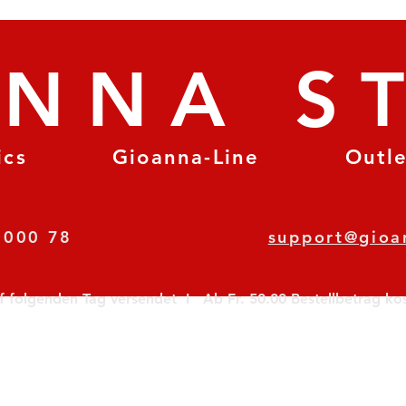
ANNA S
ics
Gioanna-Line
Outl
8 78 000 78
support@gioa
olgenden Tag versendet  I   Ab Fr. 50.00 Bestellbetrag koste