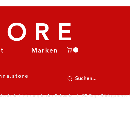
TORE
et
Marken
nna.store
nfreie Lieferung in der Schweiz   I   30 Tage Rückgaberecht