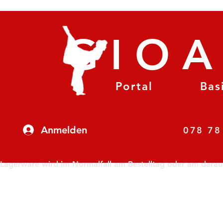
GIO
Portal
Bas
Anmelden
07
Lagerware wird im Normalfall am Bestelltag oder am darauf f