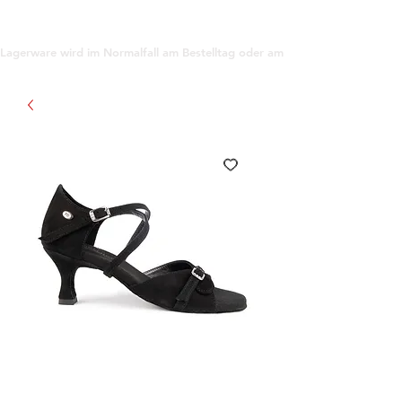
support@gioanna.store
Lagerware wird im Normalfall am Bestelltag oder am darauf folgenden Tag ve