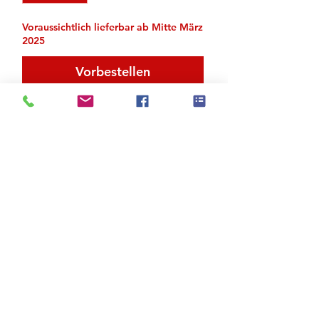
Voraussichtlich lieferbar ab Mitte März
2025
Vorbestellen
Obermaterial Nubuck
Zu den Suchergebnissen
Produktstore
Kontakt
FAQ
Versand & Rückgabe