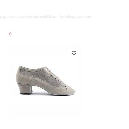
support@gioanna.store
Lagerware wird im Normalfall am Bestelltag oder am darauf folgenden Tag ve