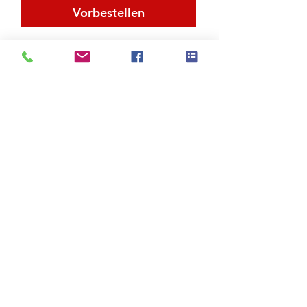
Vorbestellen
Obermaterial Nubuck und Denim
Zu den Suchergebnissen
Produktstore
Kontakt
FAQ
Versand & Rückgabe
AGB
Impressum
Datenschutz