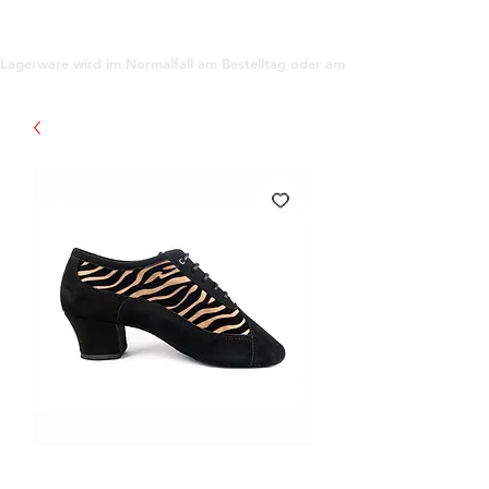
support@gioanna.store
Lagerware wird im Normalfall am Bestelltag oder am darauf folgenden Tag ve