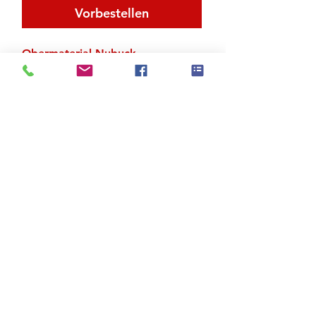
Vorbestellen
Obermaterial Nubuck
Zu den Suchergebnissen
Produktstore
Kontakt
FAQ
Versand & Rückgabe
AGB
Impressum