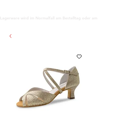
support@gioanna.store
Lagerware wird im Normalfall am Bestelltag oder am darauf folgenden Tag ve