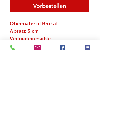
Vorbestellen
Obermaterial Brokat
Absatz 5 cm
Verlourledersohle
UK-Grössen
Zu den Suchergebnissen
Produktstore
Kontakt
FAQ