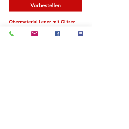
Vorbestellen
Obermaterial Leder mit Glitzer
Absatz 7 cm
Zu den Suchergebnissen
Produktstore
Kontakt
FAQ
Versand & Rückgabe
AGB