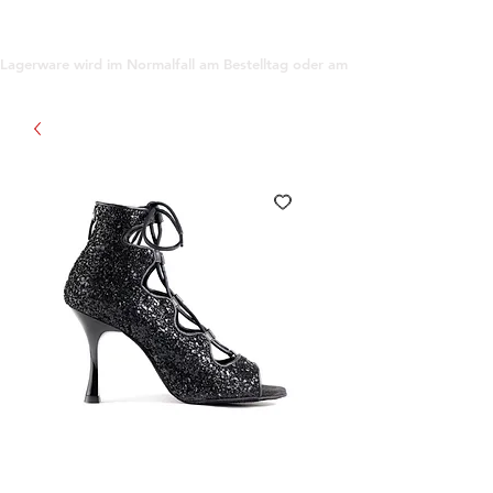
support@gioanna.store
Lagerware wird im Normalfall am Bestelltag oder am darauf folgenden Tag ve