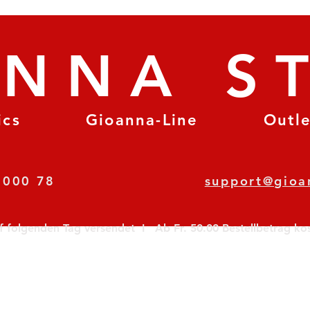
ANNA S
ics
Gioanna-Line
Outl
8 78 000 78
support@gioa
olgenden Tag versendet  I   Ab Fr. 50.00 Bestellbetrag koste