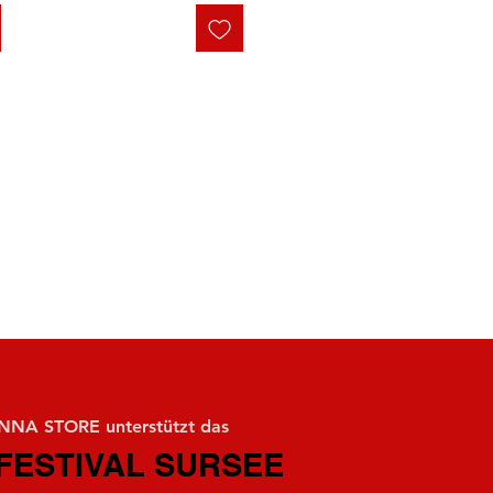
NA STORE unterstützt das
FESTIVAL SURSEE
FESTIVAL SURSEE