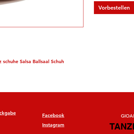
Vorbestellen
z schuhe Salsa Ballsaal Schuh
ückgabe
Facebook
GIOAN
TANZ
TANZ
Instagram