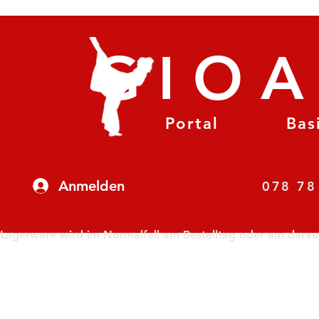
GIO
Portal
Bas
Anmelden
07
Lagerware wird im Normalfall am Bestelltag oder am darauf f