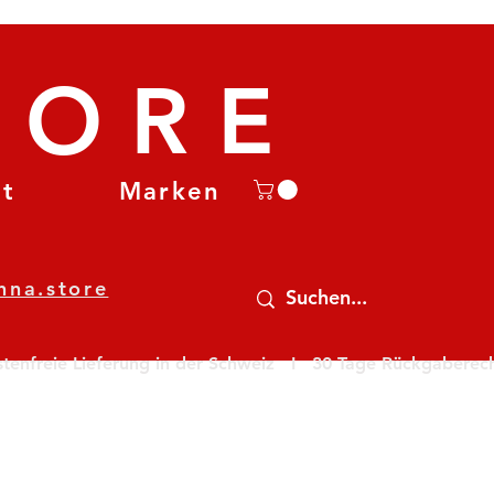
TORE
et
Marken
nna.store
nfreie Lieferung in der Schweiz   I   30 Tage Rückgaberecht