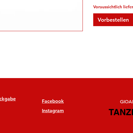
Voraussichtlich lief
Vorbestellen
ückgabe
Facebook
GIOAN
TANZ
TANZ
Instagram