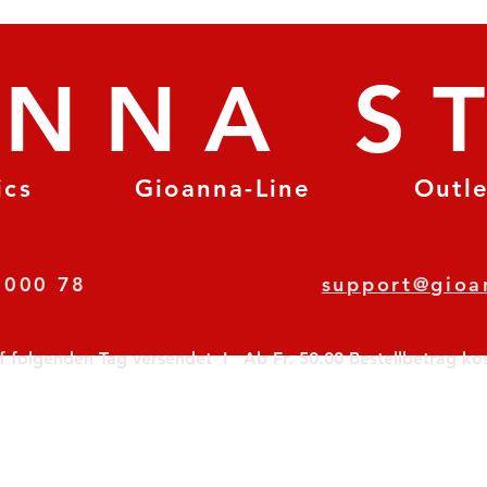
ANNA S
ics
Gioanna-Line
Outl
8 78 000 78
support@gioa
olgenden Tag versendet  I   Ab Fr. 50.00 Bestellbetrag koste