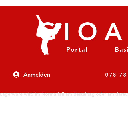
GIO
Portal
Bas
Anmelden
07
Lagerware wird im Normalfall am Bestelltag oder am darauf f