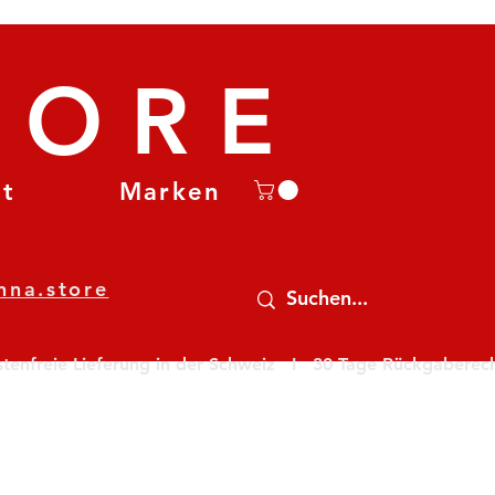
TORE
et
Marken
nna.store
nfreie Lieferung in der Schweiz   I   30 Tage Rückgaberecht