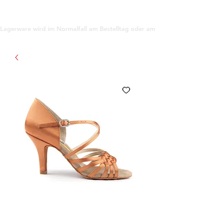
support@gioanna.store
Lagerware wird im Normalfall am Bestelltag oder am darauf folgenden Tag ve