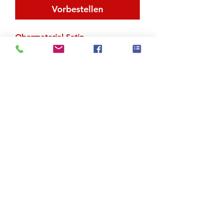
Vorbestellen
Obermaterial Satin
Absatz 6.5 cm
Zu den Suchergebnissen
Produktstore
Kontakt
FAQ
Versand & Rückgabe
AGB
Impressum