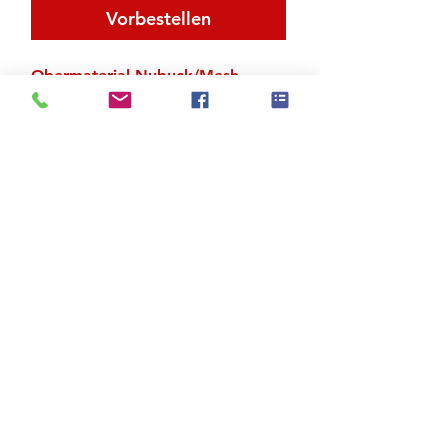
Vorbestellen
Obermaterial Nubuck/Mesh
Zu den Suchergebnissen
Produktstore
Kontakt
FAQ
Versand & Rückgabe
AGB
Impressum