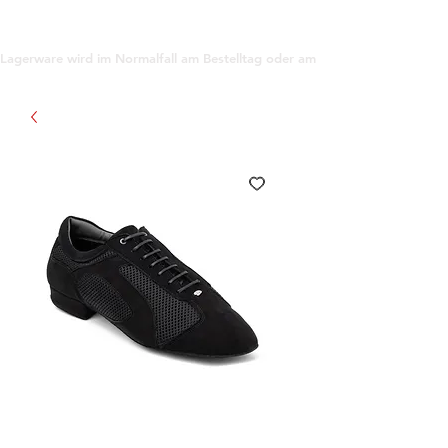
support@gioanna.store
Lagerware wird im Normalfall am Bestelltag oder am darauf folgenden Tag ve