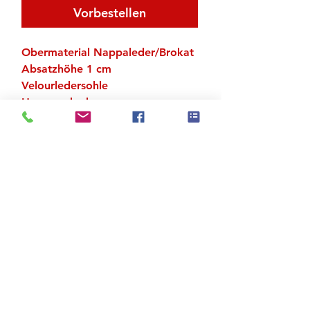
Vorbestellen
Obermaterial Nappaleder/Brokat
Absatzhöhe 1 cm
Velourledersohle
Herausnehmbares
Wechselfussbett
UK-Grössen
Zu den Suchergebnissen
Produktstore
Kontakt
FAQ