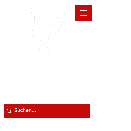
GIOANNA
STORE
078 78 000 78