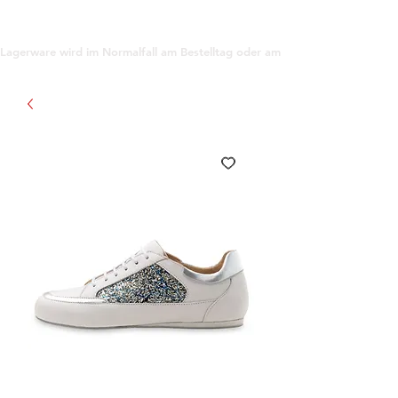
support@gioanna.store
Lagerware wird im Normalfall am Bestelltag oder am darauf folgenden Tag ve