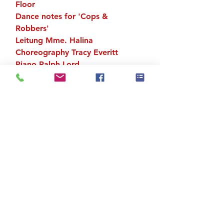
Floor
Dance notes for 'Cops &
Robbers'
Leitung Mme. Halina
Choreography Tracy Everitt
Piano Ralph Lord
Zu den Suchergebnissen
Produktstore
Kontakt
FAQ