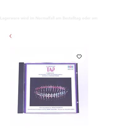
support@gioanna.store
Lagerware wird im Normalfall am Bestelltag oder am darauf folgenden Tag ve