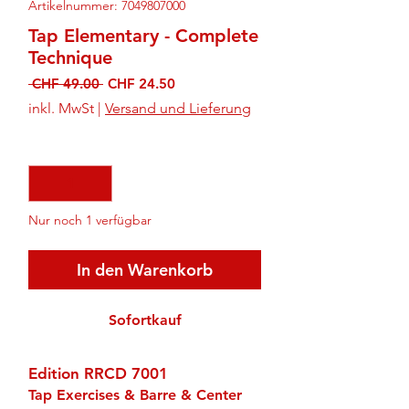
Artikelnummer: 7049807000
Tap Elementary - Complete
Technique
Standardpreis
Sale-
 CHF 49.00 
CHF 24.50
Preis
inkl. MwSt
|
Versand und Lieferung
Anzahl
*
Nur noch 1 verfügbar
In den Warenkorb
Sofortkauf
Edition RRCD 7001
Tap Exercises & Barre & Center