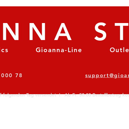
ANNA S
ics
Gioanna-Line
Outl
8 78 000 78
support@gioa
olgenden Tag versendet  I   Ab Fr. 50.00 Bestellbetrag koste