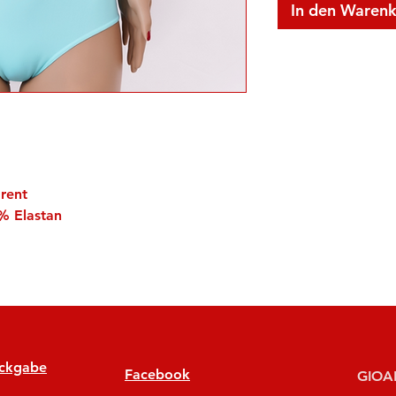
In den Waren
rent
% Elastan
ückgabe
Facebook
GIOAN