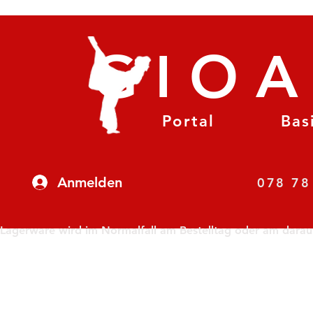
GIO
Portal
Bas
Anmelden
07
Lagerware wird im Normalfall am Bestelltag oder am darauf f