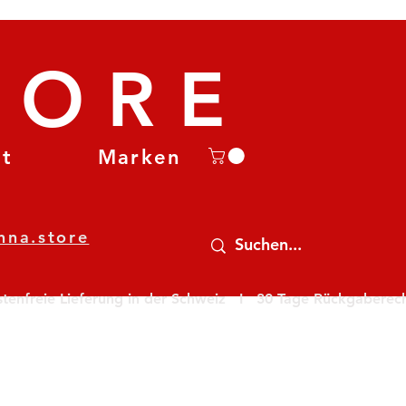
TORE
et
Marken
nna.store
nfreie Lieferung in der Schweiz   I   30 Tage Rückgaberecht