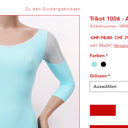
Zu den Suchergebnissen
Trikot 1006 - 
Artikelnummer: 1005
Standa
 CHF 78.00 
CHF 3
inkl. MwSt
|
Versan
Farben
*
Grössen
*
Auswählen
Anzahl
*