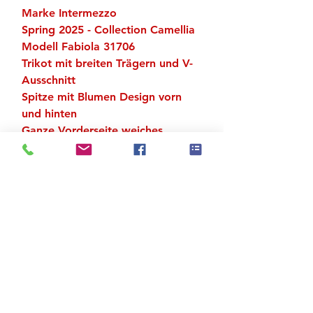
Marke Intermezzo
Spring 2025 - Collection Camellia
Modell Fabiola 31706
Trikot mit breiten Trägern und V-
Ausschnitt
Spitze mit Blumen Design vorn
und hinten
Ganze Vorderseite weiches
Innenfutter
Material: 92 % Polyamid Meryl, 8
% Elastan
Zu den Suchergebnissen
Produktstore
Kontakt