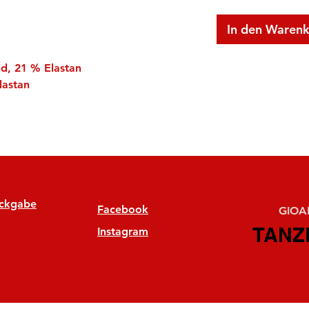
In den Waren
id, 21 % Elastan
lastan
ückgabe
Facebook
GIOAN
TANZ
TANZ
Instagram