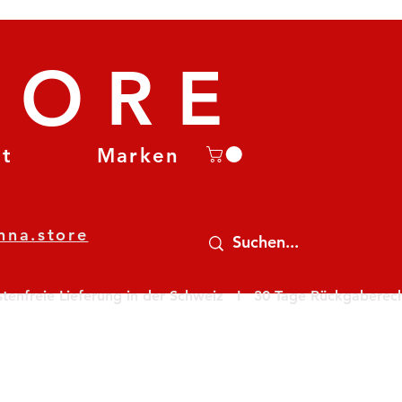
TORE
et
Marken
nna.store
nfreie Lieferung in der Schweiz   I   30 Tage Rückgaberecht