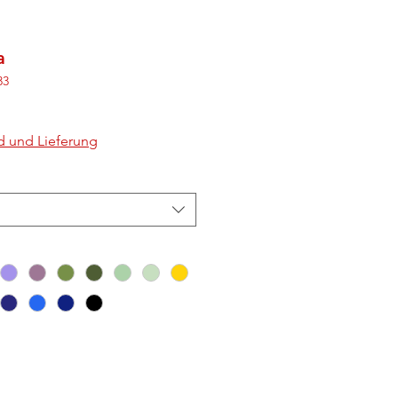
a
33
d und Lieferung