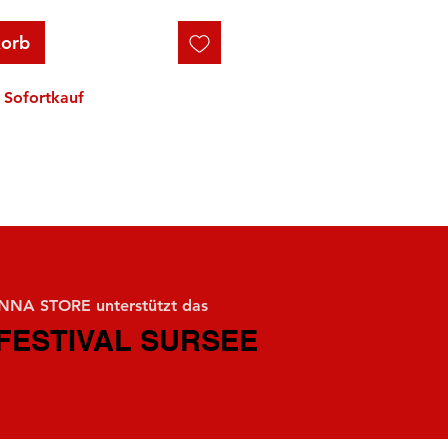
korb
Sofortkauf
NA STORE unterstützt das
FESTIVAL SURSEE
FESTIVAL SURSEE