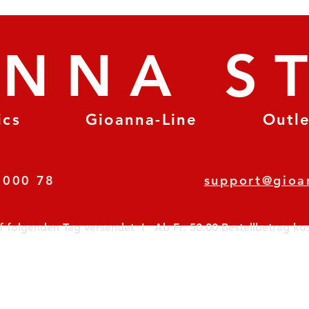
ANNA S
ics
Gioanna-Line
Outl
8 78 000 78
support@gioa
olgenden Tag versendet  I   Ab Fr. 50.00 Bestellbetrag koste