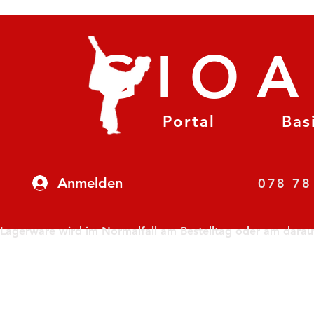
GIO
Portal
Bas
Anmelden
07
Lagerware wird im Normalfall am Bestelltag oder am darauf f