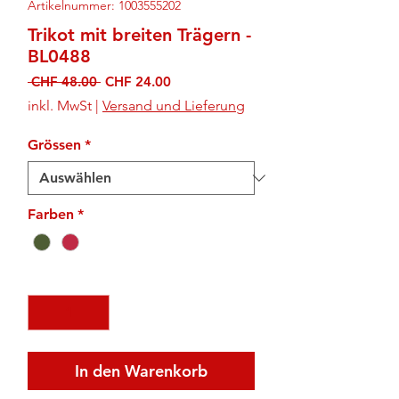
Artikelnummer: 1003555202
Trikot mit breiten Trägern -
BL0488
Standardpreis
Sale-
 CHF 48.00 
CHF 24.00
Preis
inkl. MwSt
|
Versand und Lieferung
Grössen
*
Farben
*
Anzahl
*
In den Warenkorb