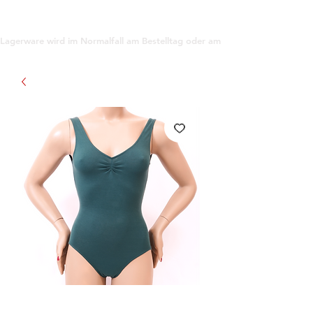
support@gioanna.store
Lagerware wird im Normalfall am Bestelltag oder am darauf folgenden Tag ve