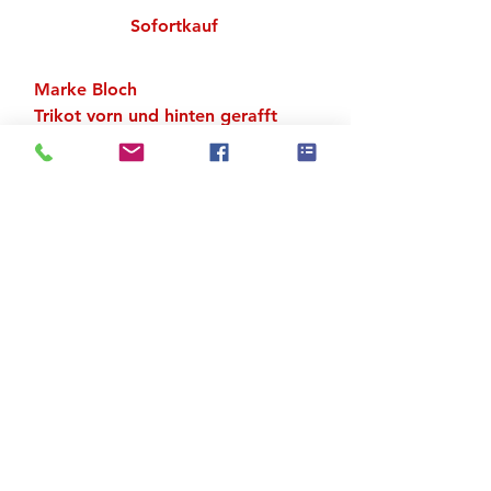
Sofortkauf
Marke Bloch
Trikot vorn und hinten gerafft
Material: 90 % Baumwolle, 10 %
Lycra
Zu den Suchergebnissen
Produktstore
Kontakt
FAQ
Versand & Rückgabe