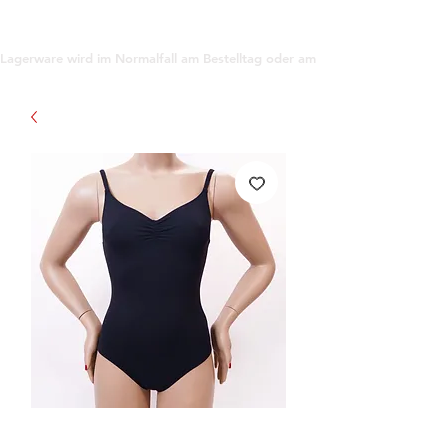
support@gioanna.store
Lagerware wird im Normalfall am Bestelltag oder am darauf folgenden Tag ve