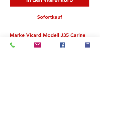
Sofortkauf
Marke Vicard Modell J35 Carine
Trikot vorn und hinten gerafft
Material: Polyamid, Elastan
Zu den Suchergebnissen
Produktstore
Kontakt
FAQ
Versand & Rückgabe