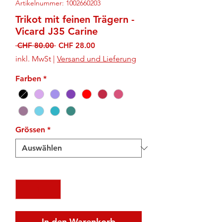
Artikelnummer: 1002660203
Trikot mit feinen Trägern -
Vicard J35 Carine
Standardpreis
Sale-
 CHF 80.00 
CHF 28.00
Preis
inkl. MwSt
|
Versand und Lieferung
Farben
*
Grössen
*
Anzahl
*
In den Warenkorb