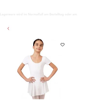
support@gioanna.store
Lagerware wird im Normalfall am Bestelltag oder am darauf folgenden Tag ve