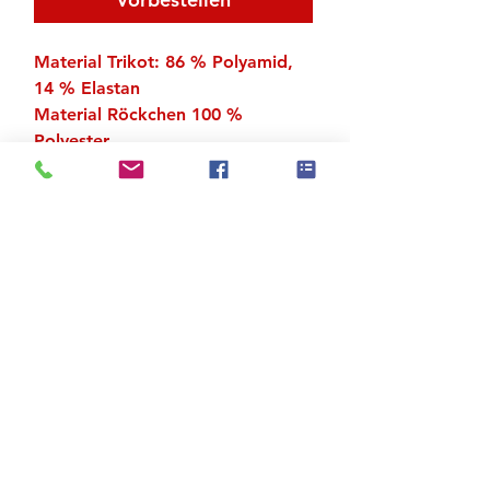
Material Trikot: 86 % Polyamid,
14 % Elastan
Material Röckchen 100 %
Polyester
Material Innenfutter 100 %
Polyamid
Zu den Suchergebnissen
Produktstore
Kontakt
FAQ