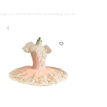
support@gioanna.store
Lagerware wird im Normalfall am Bestelltag oder am darauf folgenden Tag ve