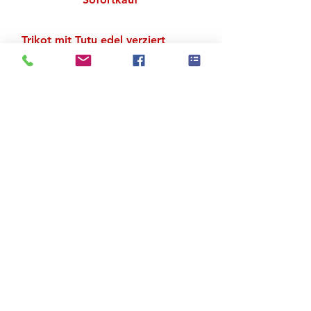
Trikot mit Tutu edel verziert
Material: Polyester
Zu den Suchergebnissen
Produktstore
Kontakt
FAQ
Versand & Rückgabe
AGB
Impressum
Datenschutz