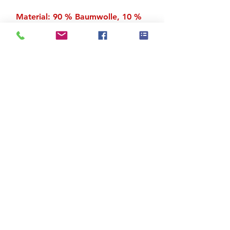
Material: 90 % Baumwolle, 10 %
Elasthan
Zu den Suchergebnissen
Produktstore
Kontakt
FAQ
Versand & Rückgabe
AGB
Impressum
Datenschutz