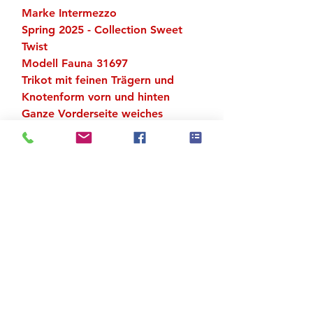
Marke Intermezzo
Spring 2025 - Collection Sweet
Twist
Modell Fauna 31697
Trikot mit feinen Trägern und
Knotenform vorn und hinten
Ganze Vorderseite weiches
Innenfutter
Material: 92 % Polyamid Meryl, 8
% Elastan
Zu den Suchergebnissen
Produktstore
Kontakt
FAQ