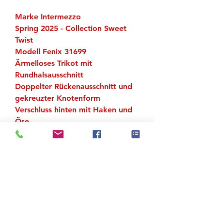
Marke Intermezzo
Spring 2025 - Collection Sweet
Twist
Modell Fenix 31699
Ärmelloses Trikot mit
Rundhalsausschnitt
Doppelter Rückenausschnitt und
gekreuzter Knotenform
Verschluss hinten mit Haken und
Öse
Ganze Vorderseite weiches
Innenfutter
Material: 92 % Polyamid Meryl, 8
% Elastan
Zu den Suchergebnissen