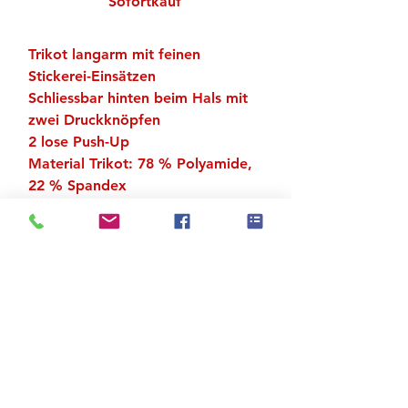
Sofortkauf
Trikot langarm mit feinen
Stickerei-Einsätzen
Schliessbar hinten beim Hals mit
zwei Druckknöpfen
2 lose Push-Up
Material Trikot: 78 % Polyamide,
22 % Spandex
Stickerei-Einsätze: 95 %
Poyamide, 5 % Spandex
Futter: 89 % Polyester, 11 %
Spandex
Zu den Suchergebnissen
Produktstore