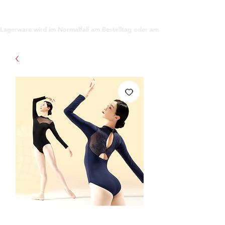
support@gioanna.store
Lagerware wird im Normalfall am Bestelltag oder am darauf folgenden Tag ve