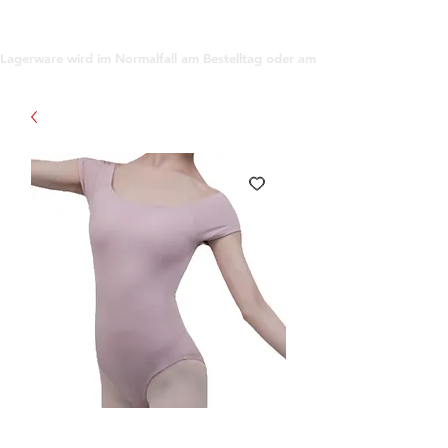
support@gioanna.store
Lagerware wird im Normalfall am Bestelltag oder am darauf folgenden Tag ve