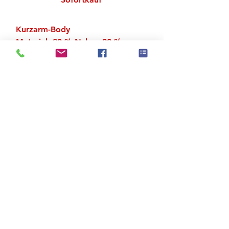
Kurzarm-Body
Material: 80 % Nylon, 20 %
Spandex
Zu den Suchergebnissen
Produktstore
Kontakt
FAQ
Versand & Rückgabe
AGB
Impressum