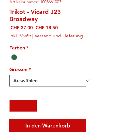
Artikelnummer: 1003661003
Trikot - Vicard J23
Broadway
Standardpreis
Sale-
 CHF 37.00 
CHF 18.50
Preis
inkl. MwSt
|
Versand und Lieferung
Farben
*
Grössen
*
Anzahl
*
In den Warenkorb