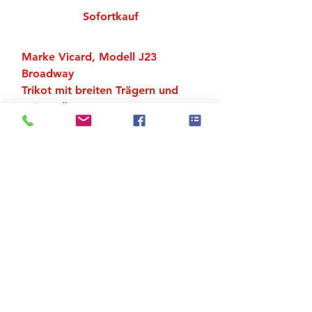
Sofortkauf
Marke Vicard, Modell J23
Broadway
Trikot mit breiten Trägern und
grün-gelbem Muster
Material: 85 % Polyamid, 15 %
Elastan
Zu den Suchergebnissen
Produktstore
Kontakt
FAQ