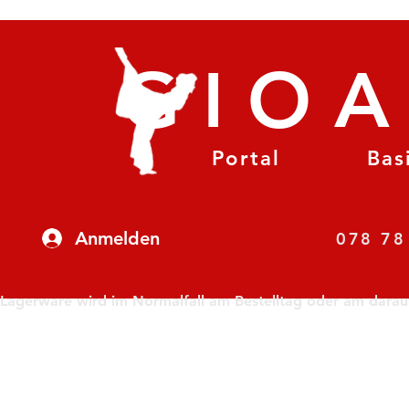
GIO
Portal
Bas
Anmelden
07
Lagerware wird im Normalfall am Bestelltag oder am darauf f