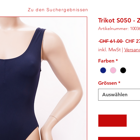
Zu den Suchergebnissen
Trikot S050 - 
Artikelnummer: 1003
Standa
 CHF 61.00 
CHF 2
inkl. MwSt
|
Versan
Farben
*
Grössen
*
Auswählen
Anzahl
*