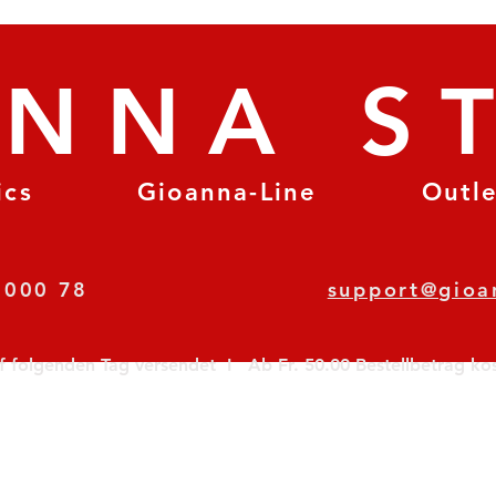
ANNA S
ics
Gioanna-Line
Outl
8 78 000 78
support@gioa
olgenden Tag versendet  I   Ab Fr. 50.00 Bestellbetrag koste