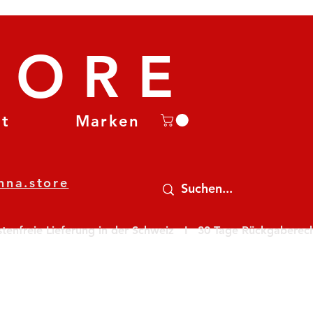
TORE
et
Marken
nna.store
nfreie Lieferung in der Schweiz   I   30 Tage Rückgaberecht