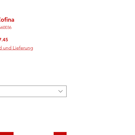
Zofina
660036
rdpreis
Sale-
7.45
Preis
d und Lieferung