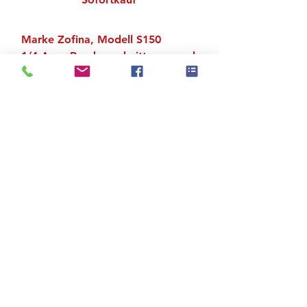
Marke Zofina, Modell S150
1/4 Arm, Rundausschnitt vorn und
hinten
Zu den Suchergebnissen
Produktstore
Kontakt
FAQ
Versand & Rückgabe
AGB
Impressum