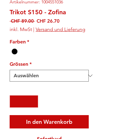
Artikelnummer: 1004551036
Trikot S150 - Zofina
Standardpreis
Sale-
 CHF 89.00 
CHF 26.70
Preis
inkl. MwSt
|
Versand und Lieferung
Farben
*
Grössen
*
Anzahl
*
In den Warenkorb
Sofortkauf