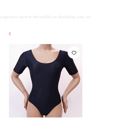
support@gioanna.store
Lagerware wird im Normalfall am Bestelltag oder am darauf folgenden Tag ve