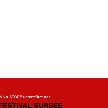
NA STORE unterstützt das
FESTIVAL SURSEE
FESTIVAL SURSEE