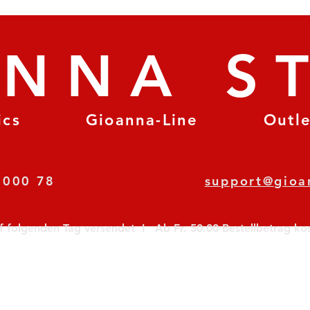
ANNA S
ics
Gioanna-Line
Outl
8 78 000 78
support@gioa
olgenden Tag versendet  I   Ab Fr. 50.00 Bestellbetrag koste