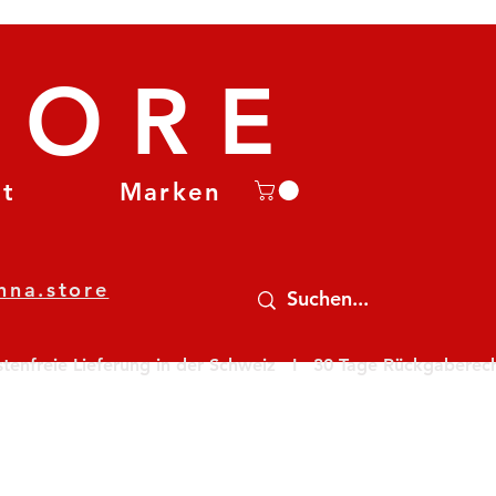
TORE
et
Marken
nna.store
nfreie Lieferung in der Schweiz   I   30 Tage Rückgaberecht