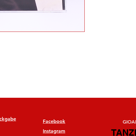
ückgabe
Facebook
GIOAN
TANZ
TANZ
Instagram