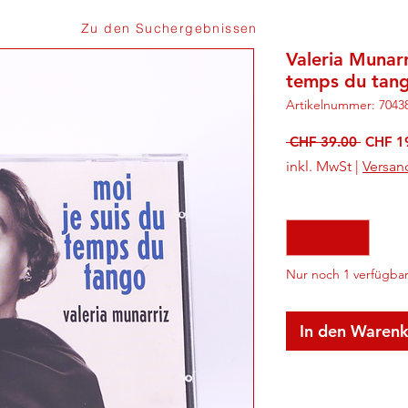
Zu den Suchergebnissen
Valeria Munarr
temps du tan
Artikelnummer: 7043
Standa
 CHF 39.00 
CHF 1
inkl. MwSt
|
Versan
Anzahl
*
Nur noch 1 verfügba
In den Waren