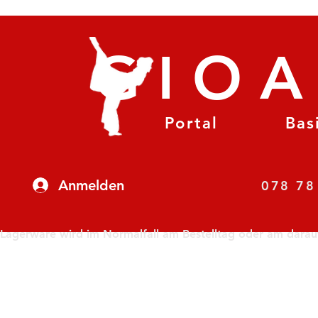
GIO
Portal
Bas
Anmelden
07
Lagerware wird im Normalfall am Bestelltag oder am darauf f