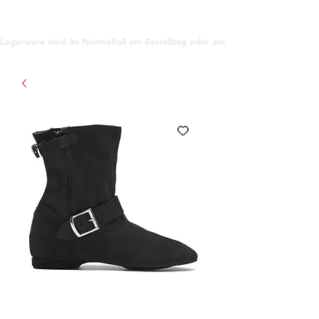
support@gioanna.store
Lagerware wird im Normalfall am Bestelltag oder am darauf folgenden Tag ve