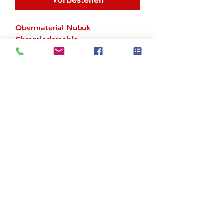
Obermaterial Nubuk
Chromledersohle
Zu den Suchergebnissen
Produktstore
Kontakt
FAQ
Versand & Rückgabe
AGB
Impressum