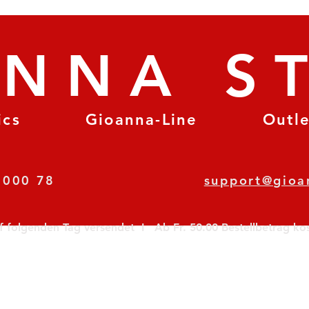
ANNA S
ics
Gioanna-Line
Outl
8 78 000 78
support@gioa
olgenden Tag versendet  I   Ab Fr. 50.00 Bestellbetrag koste