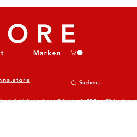
TORE
et
Marken
nna.store
nfreie Lieferung in der Schweiz   I   30 Tage Rückgaberecht