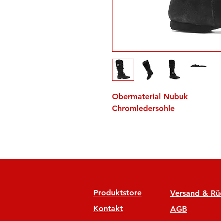
Obermaterial Nubuk
Chromledersohle
Produktstore
Versand & R
Kontakt
AGB