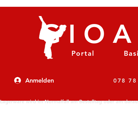
GIO
Portal
Bas
Anmelden
07
Lagerware wird im Normalfall am Bestelltag oder am darauf f