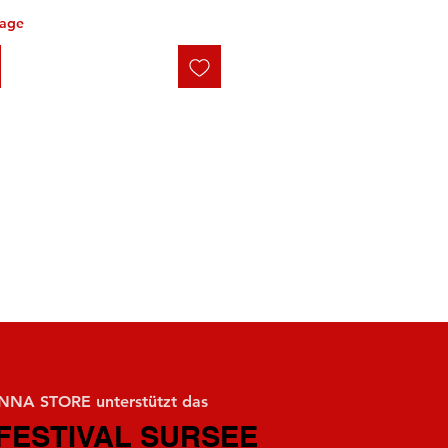
tage
NA STORE unterstützt das
FESTIVAL SURSEE
FESTIVAL SURSEE