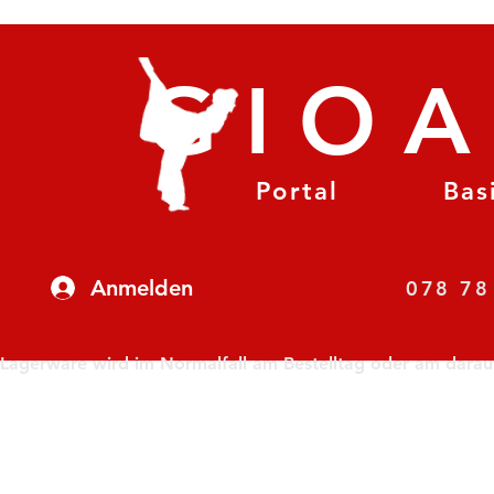
GIO
Portal
Bas
Anmelden
07
Lagerware wird im Normalfall am Bestelltag oder am darauf f