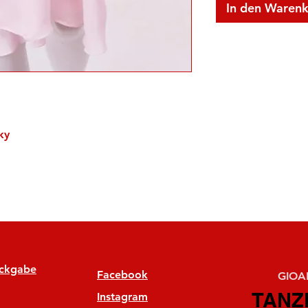
In den Waren
ky
ückgabe
Facebook
GIOAN
TANZ
TANZ
Instagram