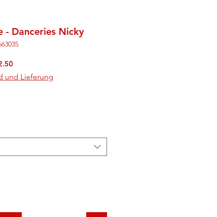
e - Danceries Nicky
663035
rdpreis
Sale-
2.50
Preis
d und Lieferung