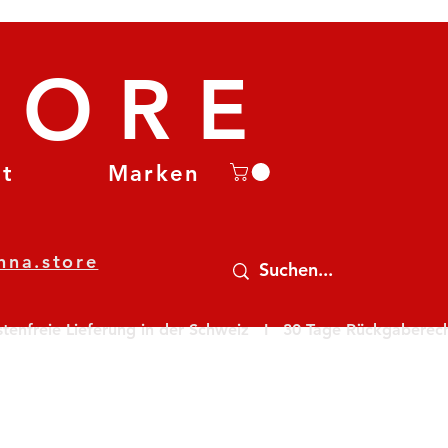
TORE
et
Marken
nna.store
nfreie Lieferung in der Schweiz   I   30 Tage Rückgaberecht