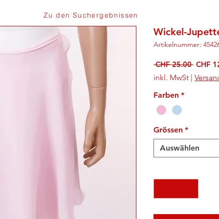
Zu den Suchergebnissen
Wickel-Jupett
Artikelnummer: 4542
Standa
 CHF 25.00 
CHF 1
inkl. MwSt
|
Versan
Farben
*
Grössen
*
Auswählen
Anzahl
*