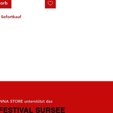
korb
Sofortkauf
NA STORE unterstützt das
FESTIVAL SURSEE
FESTIVAL SURSEE