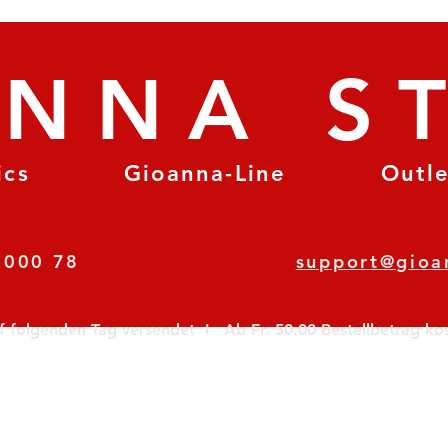
ANNA S
ics
Gioanna-Line
Outl
8 78 000 78
support@gioa
olgenden Tag versendet  I   Ab Fr. 50.00 Bestellbetrag koste